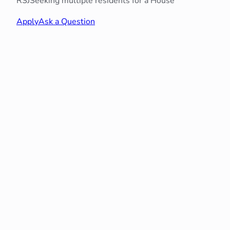
RSJ
Seeking multiple residents for a House
Apply
Ask a Question