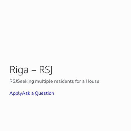
Riga – RSJ
RSJ
Seeking multiple residents for a House
Apply
Ask a Question