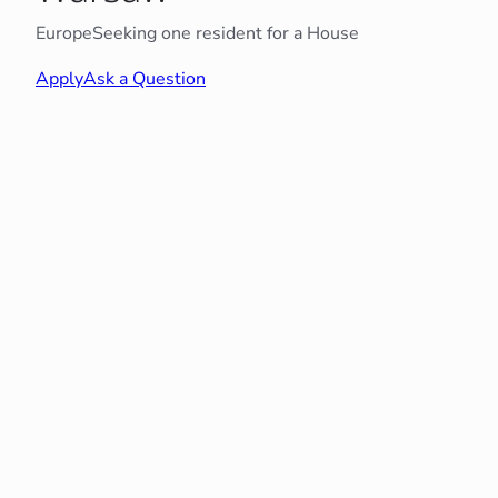
Europe
Seeking one resident for a House
Apply
Ask a Question