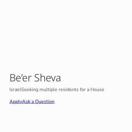
Be’er Sheva
Israel
Seeking multiple residents for a House
Apply
Ask a Question