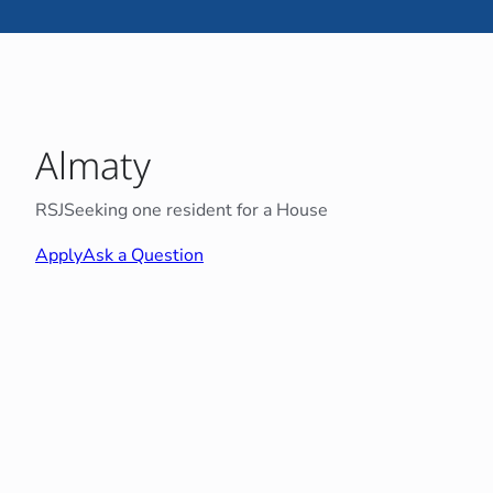
Almaty
RSJ
Seeking one resident for a House
Apply
Ask a Question