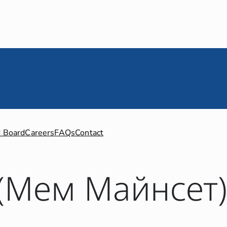
 Board
Careers
FAQs
Contact
(Мем Майнсет)