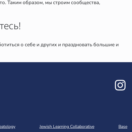
сто. Таким образом, мы строим сообщества,
тесь!
ботиться о себе и других и праздновать большие и
In
eatology
Jewish Learning Collaborative
Base