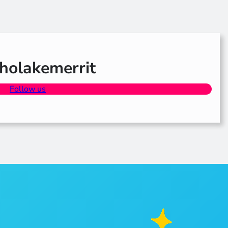
olakemerrit
Follow us