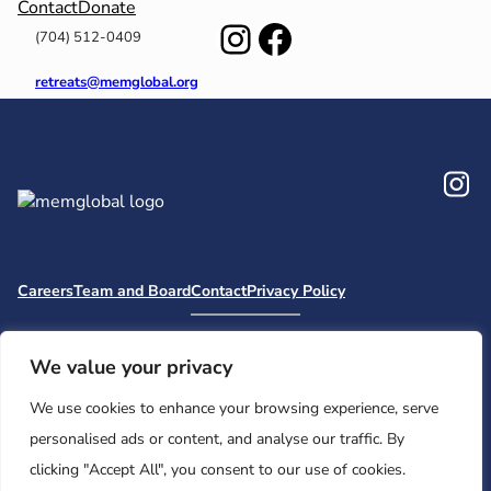
Contact
Donate
Instagram
Facebook
(704) 512-0409
retreats@memglobal.org
In
Careers
Team and Board
Contact
Privacy Policy
Moishe House
MHWOW
Embark
Camp Nai Nai Nai
Mem Global Retreats
Retreatology
Jewish Learning Collaborative
We value your privacy
Base
We use cookies to enhance your browsing experience, serve
© 2026 Moishe House. All rights reserved.
personalised ads or content, and analyse our traffic. By
Registered 501(c)(3). EIN: 26-2599786 • UK Registered Charity
clicking "Accept All", you consent to our use of cookies.
Number: 1146150